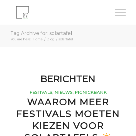
Tag Archive for: solartafel
You are here:
Home
/
Blog
/
solartafel
BERICHTEN
FESTIVALS
,
NIEUWS
,
PICNICKBANK
WAAROM MEER
FESTIVALS MOETEN
KIEZEN VOOR